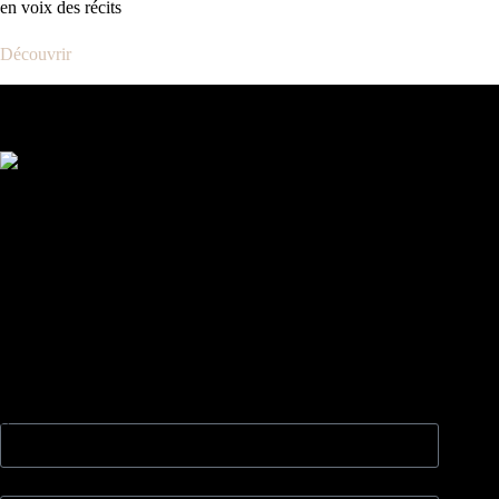
en voix des récits
Découvrir
Les partenaires d'Arum et de La Fresque
Contactez-nous
Vous souhaitez adhérer à notre association, proposer ou
réserver un atelier ?
Vous êtes programmateur et voulez programmer une
représentation de nos spectacles ?
Laissez-nous un message via le formulaire ci-dessous et nous
nous ferons un plaisir de vous répondre dans les plus brefs
délais.
Vous souhaitez
Nom