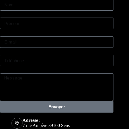
Prénom
E-mail
Téléphone
Message
Envoyer
Adresse :
7 rue Ampère 89100 Sens