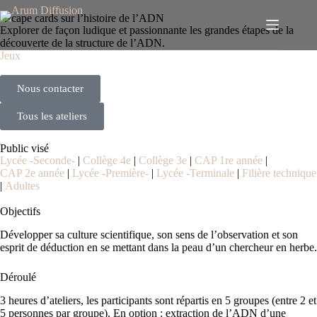
Panneau de gestion des cookies
Escape cards sur l’histoire de l’ADN
Explorer de façon ludique et passionnante les grandes étapes de la
découverte de la structure de l’ADN.
Jeux
Nous contacter
Tous les ateliers
Public visé
Lycée -Seconde-
|
Collège 4e
|
Collège 3e
|
CAP 1re année
|
CAP 2e année
|
Lycée -Première-
|
Lycée -Terminale
|
Filière technique
|
Adultes
Objectifs
Développer sa culture scientifique, son sens de l’observation et son
esprit de déduction en se mettant dans la peau d’un chercheur en herbe.
Déroulé
3 heures d’ateliers, les participants sont répartis en 5 groupes (entre 2 et
5 personnes par groupe). En option : extraction de l’ADN d’une