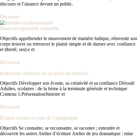
discours et l’aisance devant un public.
Découvrir
Danse et expression corporelle
Objectifs appréhender le mouvement de manière ludique, réinvestir son
corps trouver ou retrouver le plaisir simple et de danser avec confiance
et liberté, seul.e et
Découvrir
(re)trouver confiance en soi grâce au beat-box
Objectifs Développer son écoute, sa créativité et sa confiance Déroulé
Adultes, scolaires : de la 6ème à la terminale générale et technique
Contenu 1.Présentation/histoire et
Découvrir
Écriture et mise en voix de l’autoportrait
Objectifs Se connaitre, se reconnaitre, se raconter ; entendre et
découvrir les autres Atelier d’écriture Atelier de jeu dramatique : mise