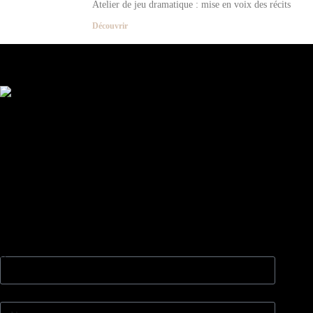
Atelier de jeu dramatique : mise en voix des récits
Découvrir
Les partenaires d'Arum et de La Fresque
Contactez-nous
Vous souhaitez adhérer à notre association, proposer ou
réserver un atelier ?
Vous êtes programmateur et voulez programmer une
représentation de nos spectacles ?
Laissez-nous un message via le formulaire ci-dessous et nous
nous ferons un plaisir de vous répondre dans les plus brefs
délais.
Vous souhaitez
Nom