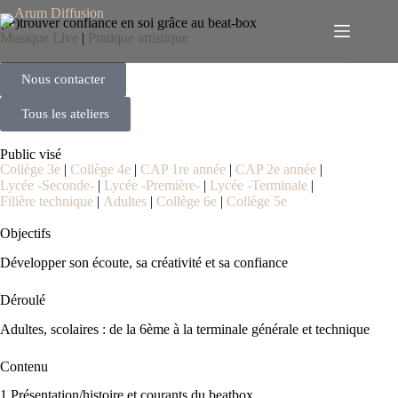
Panneau de gestion des cookies
(re)trouver confiance en soi grâce au beat-box
Musique Live
|
Pratique artistique
Nous contacter
Tous les ateliers
Public visé
Collège 3e
|
Collège 4e
|
CAP 1re année
|
CAP 2e année
|
Lycée -Seconde-
|
Lycée -Première-
|
Lycée -Terminale
|
Filière technique
|
Adultes
|
Collège 6e
|
Collège 5e
Objectifs
Développer son écoute, sa créativité et sa confiance
Déroulé
Adultes, scolaires : de la 6ème à la terminale générale et technique
Contenu
1.Présentation/histoire et courants du beatbox.