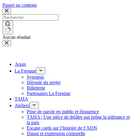
Panneau de gestion des cookies
Passer au contenu
Aucun résultat
Arum
La Fresque
Synopsis
Déroulé du projet
Billetterie
Partenaires La Fresque
TAHA
Ateliers
Prise de parole en public et éloquence
TAHA | Une pièce de théâtre qui prône la tolérance et
la paix
Escape cards sur l’histoire de l’ADN
Danse et expression corporelle