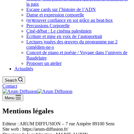
la paix
Escape cards sur l’histoire de l’ADN
Danse et expression corporelle
(re)trouver confiance en soi grâce au beat-box
Percussions Corporelle
Ciné-débat : Le cinéma palestinien
Écriture et mise en voix de l’autoportrait
Lectures jouées des œuvres du programme par 2
comédien-ne-s
Concert de piano et poésie / Voyage dans l‘univers de
Baudelaire
Proposer un atelier
Actualités
Search
Contact
Menu
Mentions légales
Editeur : ARUM DIFFUSION – 7 rue Ampère 89100 Sens
Site web : https://arum-diffusion.fr/