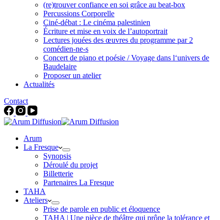
(re)trouver confiance en soi grâce au beat-box
Percussions Corporelle
Ciné-débat : Le cinéma palestinien
Écriture et mise en voix de l’autoportrait
Lectures jouées des œuvres du programme par 2
comédien-ne-s
Concert de piano et poésie / Voyage dans l‘univers de
Baudelaire
Proposer un atelier
Actualités
Contact
Arum
La Fresque
Synopsis
Déroulé du projet
Billetterie
Partenaires La Fresque
TAHA
Ateliers
Prise de parole en public et éloquence
TAHA | Une pièce de théâtre qui prône la tolérance et