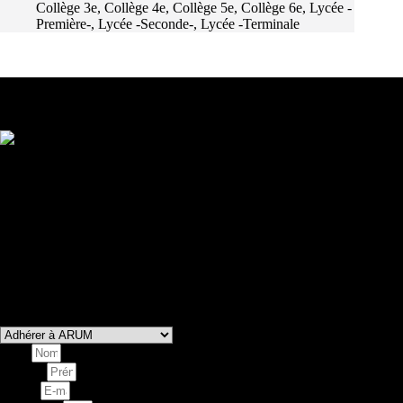
Collège 3e
,
Collège 4e
,
Collège 5e
,
Collège 6e
,
Lycée -
Première-
,
Lycée -Seconde-
,
Lycée -Terminale
Les partenaires d'Arum et de La Fresque
Contactez-nous
Vous souhaitez adhérer à notre association, proposer ou
réserver un atelier ?
Vous êtes programmateur et voulez programmer une
représentation de nos spectacles ?
Laissez-nous un message via le formulaire ci-dessous et nous
nous ferons un plaisir de vous répondre dans les plus brefs
délais.
Vous souhaitez
Nom
Prénom
E-mail