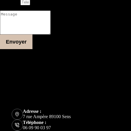
Téléphone
Message
Envoyer
Plus d'informations
Adresse
7 rue Ampère
89100 Sens
Adresse e-mail
arum89100@gmail.com
Téléphone
06 09 90 03 97
Adresse :
7 rue Ampère 89100 Sens
Téléphone :
06 09 90 03 97