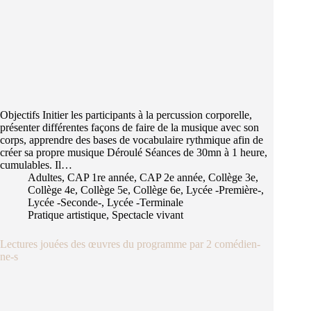
Objectifs Initier les participants à la percussion corporelle,
présenter différentes façons de faire de la musique avec son
corps, apprendre des bases de vocabulaire rythmique afin de
créer sa propre musique Déroulé Séances de 30mn à 1 heure,
cumulables. Il…
Adultes
,
CAP 1re année
,
CAP 2e année
,
Collège 3e
,
Collège 4e
,
Collège 5e
,
Collège 6e
,
Lycée -Première-
,
Lycée -Seconde-
,
Lycée -Terminale
Pratique artistique
,
Spectacle vivant
Lectures jouées des œuvres du programme par 2 comédien-
ne-s