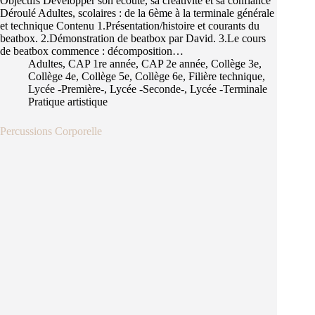
Objectifs Développer son écoute, sa créativité et sa confiance
Déroulé Adultes, scolaires : de la 6ème à la terminale générale
et technique Contenu 1.Présentation/histoire et courants du
beatbox. 2.Démonstration de beatbox par David. 3.Le cours
de beatbox commence : décomposition…
Adultes
,
CAP 1re année
,
CAP 2e année
,
Collège 3e
,
Collège 4e
,
Collège 5e
,
Collège 6e
,
Filière technique
,
Lycée -Première-
,
Lycée -Seconde-
,
Lycée -Terminale
Pratique artistique
Percussions Corporelle