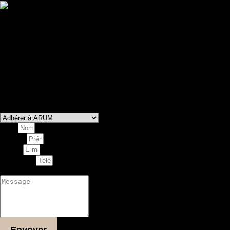
Contactez-nous
Vous souhaitez adhérer à notre association, proposer ou
réserver un atelier ?
Vous êtes programmateur et voulez programmer une
représentation de nos spectacles ?
Laissez-nous un message via le formulaire ci-dessous et nous
nous ferons un plaisir de vous répondre dans les plus brefs
délais.
Vous souhaitez
Nom
Prénom
E-mail
Téléphone
Message
Envoyer