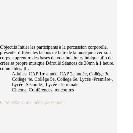
Objectifs Initier les participants à la percussion corporelle,
présenter différentes façons de faire de la musique avec son
corps, apprendre des bases de vocabulaire rythmique afin de
créer sa propre musique Déroulé Séances de 30mn à 1 heure,
cumulables. Il…
Adultes
,
CAP 1re année
,
CAP 2e année
,
Collège 3e
,
Collège 4e
,
Collège 5e
,
Collège 6e
,
Lycée -Première-
,
Lycée -Seconde-
,
Lycée -Terminale
Cinéma
,
Conférences, rencontres
Ciné-débat : Le cinéma palestinien