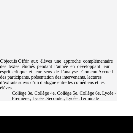
Objectifs Offrir aux élèves une approche complémentaire
des textes étudiés pendant l’année en développant leur
esprit critique et leur sens de l’analyse. Contenu Accueil
des participants, présentation des intervenants, lectures
d’extraits suivis d’un dialogue entre les comédiens et les
élèves…
Collège 3e
,
Collège 4e
,
Collège 5e
,
Collège 6e
,
Lycée -
Première-
,
Lycée -Seconde-
,
Lycée -Terminale
Les partenaires d'Arum et de La Fresque