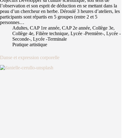
Objectifs Développer sa culture scientifique, son sens de
l’observation et son esprit de déduction en se mettant dans la
peau d’un chercheur en herbe. Déroulé 3 heures d’ateliers, les
participants sont répartis en 5 groupes (entre 2 et 5
personnes…
Adultes
,
CAP 1re année
,
CAP 2e année
,
Collège 3e
,
Collège 4e
,
Filière technique
,
Lycée -Première-
,
Lycée -
Seconde-
,
Lycée -Terminale
Pratique artistique
Danse et expression corporelle