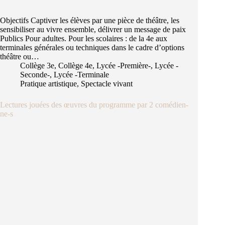
Objectifs Captiver les élèves par une pièce de théâtre, les
sensibiliser au vivre ensemble, délivrer un message de paix
Publics Pour adultes. Pour les scolaires : de la 4e aux
terminales générales ou techniques dans le cadre d’options
théâtre ou…
Collège 3e
,
Collège 4e
,
Lycée -Première-
,
Lycée -
Seconde-
,
Lycée -Terminale
Pratique artistique
,
Spectacle vivant
Lectures jouées des œuvres du programme par 2 comédien-
ne-s