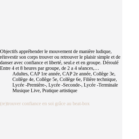
Objectifs appréhender le mouvement de manière ludique,
réinvestir son corps trouver ou retrouver le plaisir simple et de
danser avec confiance et liberté, seul.e et en groupe. Déroulé
Entre 4 et 8 heures par groupe, de 2 a 4 séances,…
Adultes
,
CAP 1re année
,
CAP 2e année
,
Collège 3e
,
Collège 4e
,
Collège 5e
,
Collège 6e
,
Filière technique
,
Lycée -Première-
,
Lycée -Seconde-
,
Lycée -Terminale
Musique Live
,
Pratique artistique
(re)trouver confiance en soi grâce au beat-box