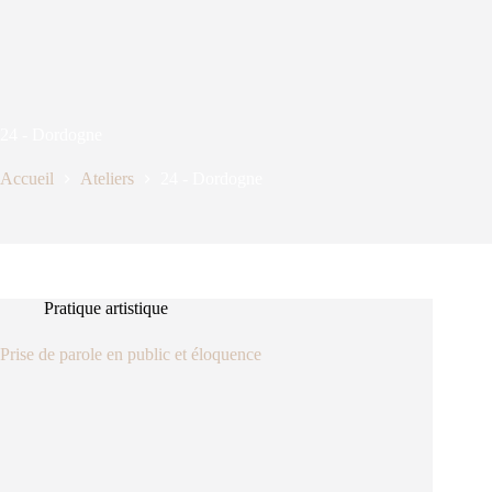
24 - Dordogne
Accueil
Ateliers
24 - Dordogne
Pratique artistique
Prise de parole en public et éloquence