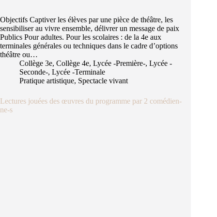
Objectifs Captiver les élèves par une pièce de théâtre, les
sensibiliser au vivre ensemble, délivrer un message de paix
Publics Pour adultes. Pour les scolaires : de la 4e aux
terminales générales ou techniques dans le cadre d’options
théâtre ou…
Collège 3e
,
Collège 4e
,
Lycée -Première-
,
Lycée -
Seconde-
,
Lycée -Terminale
Pratique artistique
,
Spectacle vivant
Lectures jouées des œuvres du programme par 2 comédien-
ne-s