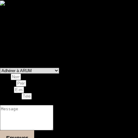
Contactez-nous
Vous souhaitez adhérer à notre association, proposer ou
réserver un atelier ?
Vous êtes programmateur et voulez programmer une
représentation de nos spectacles ?
Laissez-nous un message via le formulaire ci-dessous et nous
nous ferons un plaisir de vous répondre dans les plus brefs
délais.
Vous souhaitez
Nom
Prénom
E-mail
Téléphone
Message
Envoyer