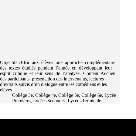
Objectifs Offrir aux élèves une approche complémentaire
des textes étudiés pendant l’année en développant leur
esprit critique et leur sens de l’analyse. Contenu Accueil
des participants, présentation des intervenants, lectures
d’extraits suivis d’un dialogue entre les comédiens et les
élèves…
Collège 3e
,
Collège 4e
,
Collège 5e
,
Collège 6e
,
Lycée -
Première-
,
Lycée -Seconde-
,
Lycée -Terminale
Les partenaires d'Arum et de La Fresque