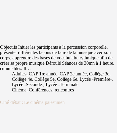
Objectifs Initier les participants à la percussion corporelle,
présenter différentes façons de faire de la musique avec son
corps, apprendre des bases de vocabulaire rythmique afin de
créer sa propre musique Déroulé Séances de 30mn à 1 heure,
cumulables. Il…
Adultes
,
CAP 1re année
,
CAP 2e année
,
Collège 3e
,
Collège 4e
,
Collège 5e
,
Collège 6e
,
Lycée -Première-
,
Lycée -Seconde-
,
Lycée -Terminale
Cinéma
,
Conférences, rencontres
Ciné-débat : Le cinéma palestinien