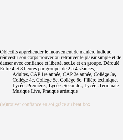
Objectifs appréhender le mouvement de manière ludique,
réinvestir son corps trouver ou retrouver le plaisir simple et de
danser avec confiance et liberté, seul.e et en groupe. Déroulé
Entre 4 et 8 heures par groupe, de 2 a 4 séances,…
Adultes
,
CAP 1re année
,
CAP 2e année
,
Collège 3e
,
Collège 4e
,
Collège 5e
,
Collège 6e
,
Filière technique
,
Lycée -Première-
,
Lycée -Seconde-
,
Lycée -Terminale
Musique Live
,
Pratique artistique
(re)trouver confiance en soi grâce au beat-box