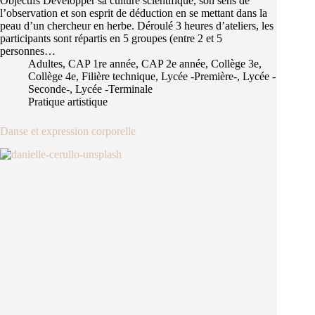
Objectifs Développer sa culture scientifique, son sens de
l’observation et son esprit de déduction en se mettant dans la
peau d’un chercheur en herbe. Déroulé 3 heures d’ateliers, les
participants sont répartis en 5 groupes (entre 2 et 5
personnes…
Adultes
,
CAP 1re année
,
CAP 2e année
,
Collège 3e
,
Collège 4e
,
Filière technique
,
Lycée -Première-
,
Lycée -
Seconde-
,
Lycée -Terminale
Pratique artistique
Danse et expression corporelle