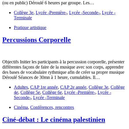
(ou en public) Déroulé 6 heures par groupe. Les…
Collège 3e
,
Lycée -Première-
,
Lycée -Seconde-
,
Lycée -
Terminale
Pratique artistique
Percussions Corporelle
Objectifs Initier les participants à la percussion corporelle, présenter
différentes façons de faire de la musique avec son corps, apprendre
des bases de vocabulaire rythmique afin de créer sa propre musique
Déroulé Séances de 30mn à 1 heure, cumulables. Il…
Adultes
,
CAP 1re année
,
CAP 2e année
,
Collège 3e
,
Collège
4e
,
Collège 5e
,
Collège 6e
,
Lycée -Première-
,
Lycée -
Seconde-
,
Lycée -Terminale
Cinéma
,
Conférences, rencontres
Ciné-débat : Le cinéma palestinien