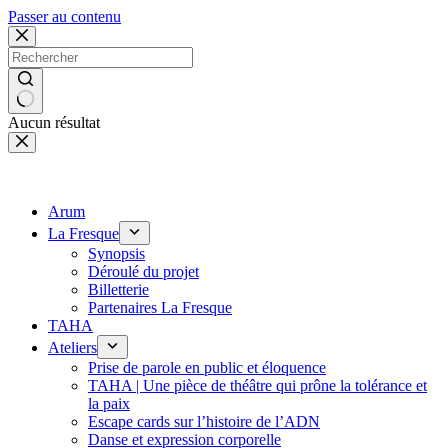
Panneau de gestion des cookies
Passer au contenu
Aucun résultat
Arum
La Fresque
Synopsis
Déroulé du projet
Billetterie
Partenaires La Fresque
TAHA
Ateliers
Prise de parole en public et éloquence
TAHA | Une pièce de théâtre qui prône la tolérance et
la paix
Escape cards sur l’histoire de l’ADN
Danse et expression corporelle