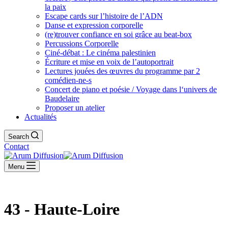
la paix
Escape cards sur l’histoire de l’ADN
Danse et expression corporelle
(re)trouver confiance en soi grâce au beat-box
Percussions Corporelle
Ciné-débat : Le cinéma palestinien
Écriture et mise en voix de l’autoportrait
Lectures jouées des œuvres du programme par 2
comédien-ne-s
Concert de piano et poésie / Voyage dans l‘univers de
Baudelaire
Proposer un atelier
Actualités
Search
Contact
Menu
43 - Haute-Loire