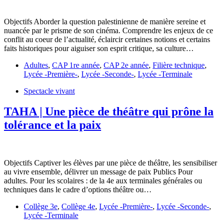
Objectifs Aborder la question palestinienne de manière sereine et
nuancée par le prisme de son cinéma. Comprendre les enjeux de ce
conflit au coeur de l’actualité, éclaircir certaines notions et certains
faits historiques pour aiguiser son esprit critique, sa culture…
Adultes
,
CAP 1re année
,
CAP 2e année
,
Filière technique
,
Lycée -Première-
,
Lycée -Seconde-
,
Lycée -Terminale
Spectacle vivant
TAHA | Une pièce de théâtre qui prône la
tolérance et la paix
Objectifs Captiver les élèves par une pièce de théâtre, les sensibiliser
au vivre ensemble, délivrer un message de paix Publics Pour
adultes. Pour les scolaires : de la 4e aux terminales générales ou
techniques dans le cadre d’options théâtre ou…
Collège 3e
,
Collège 4e
,
Lycée -Première-
,
Lycée -Seconde-
,
Lycée -Terminale