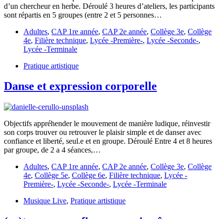
d’un chercheur en herbe. Déroulé 3 heures d’ateliers, les participants
sont répartis en 5 groupes (entre 2 et 5 personnes…
Adultes
,
CAP 1re année
,
CAP 2e année
,
Collège 3e
,
Collège
4e
,
Filière technique
,
Lycée -Première-
,
Lycée -Seconde-
,
Lycée -Terminale
Pratique artistique
Danse et expression corporelle
Objectifs appréhender le mouvement de manière ludique, réinvestir
son corps trouver ou retrouver le plaisir simple et de danser avec
confiance et liberté, seul.e et en groupe. Déroulé Entre 4 et 8 heures
par groupe, de 2 a 4 séances,…
Adultes
,
CAP 1re année
,
CAP 2e année
,
Collège 3e
,
Collège
4e
,
Collège 5e
,
Collège 6e
,
Filière technique
,
Lycée -
Première-
,
Lycée -Seconde-
,
Lycée -Terminale
Musique Live
,
Pratique artistique