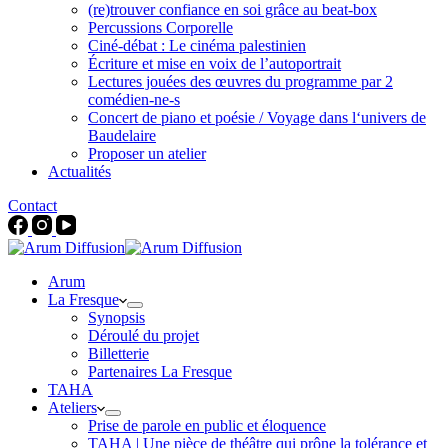
(re)trouver confiance en soi grâce au beat-box
Percussions Corporelle
Ciné-débat : Le cinéma palestinien
Écriture et mise en voix de l’autoportrait
Lectures jouées des œuvres du programme par 2
comédien-ne-s
Concert de piano et poésie / Voyage dans l‘univers de
Baudelaire
Proposer un atelier
Actualités
Contact
Arum
La Fresque
Synopsis
Déroulé du projet
Billetterie
Partenaires La Fresque
TAHA
Ateliers
Prise de parole en public et éloquence
TAHA | Une pièce de théâtre qui prône la tolérance et