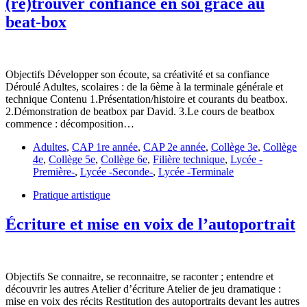
(re)trouver confiance en soi grâce au
beat-box
Objectifs Développer son écoute, sa créativité et sa confiance
Déroulé Adultes, scolaires : de la 6ème à la terminale générale et
technique Contenu 1.Présentation/histoire et courants du beatbox.
2.Démonstration de beatbox par David. 3.Le cours de beatbox
commence : décomposition…
Adultes
,
CAP 1re année
,
CAP 2e année
,
Collège 3e
,
Collège
4e
,
Collège 5e
,
Collège 6e
,
Filière technique
,
Lycée -
Première-
,
Lycée -Seconde-
,
Lycée -Terminale
Pratique artistique
Écriture et mise en voix de l’autoportrait
Objectifs Se connaitre, se reconnaitre, se raconter ; entendre et
découvrir les autres Atelier d’écriture Atelier de jeu dramatique :
mise en voix des récits Restitution des autoportraits devant les autres