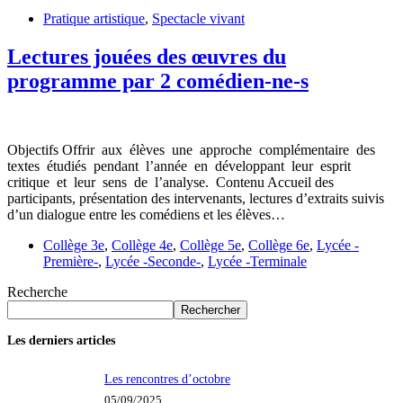
Pratique artistique
,
Spectacle vivant
Lectures jouées des œuvres du
programme par 2 comédien-ne-s
Objectifs Offrir aux élèves une approche complémentaire des
textes étudiés pendant l’année en développant leur esprit
critique et leur sens de l’analyse. Contenu Accueil des
participants, présentation des intervenants, lectures d’extraits suivis
d’un dialogue entre les comédiens et les élèves…
Collège 3e
,
Collège 4e
,
Collège 5e
,
Collège 6e
,
Lycée -
Première-
,
Lycée -Seconde-
,
Lycée -Terminale
Recherche
Rechercher
Les derniers articles
Les rencontres d’octobre
05/09/2025