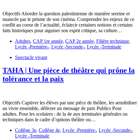
Objectifs Aborder la question palestinienne de manière sereine et
nuancée par le prisme de son cinéma. Comprendre les enjeux de ce
conflit au coeur de l’actualité, éclaircir certaines notions et certains
faits historiques pour aiguiser son esprit critique, sa culture…
Adultes
,
CAP 1re année
,
CAP 2e année
,
Filière technique
,
Lycée -Première-
,
Lycée -Seconde-
,
Lycée -Terminale
Spectacle vivant
TAHA | Une pièce de théâtre qui prône la
tolérance et la paix
Objectifs Captiver les élèves par une pièce de théâtre, les sensibiliser
au vivre ensemble, délivrer un message de paix Publics Pour
adultes. Pour les scolaires : de la 4e aux terminales générales ou
techniques dans le cadre d’options théâtre ou…
Collège 3e
,
Collège 4e
,
Lycée -Première-
,
Lycée -Seconde-
,
Lycée -Terminale