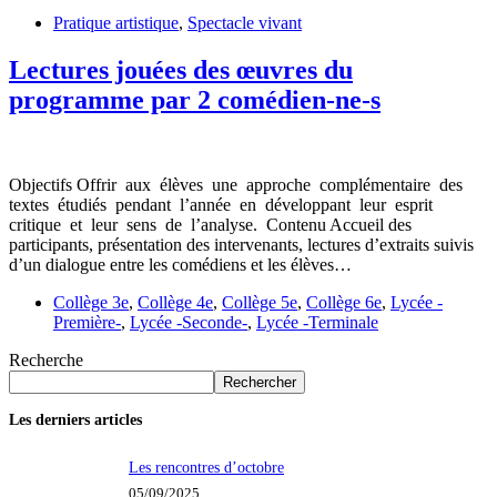
Pratique artistique
,
Spectacle vivant
Lectures jouées des œuvres du
programme par 2 comédien-ne-s
Objectifs Offrir aux élèves une approche complémentaire des
textes étudiés pendant l’année en développant leur esprit
critique et leur sens de l’analyse. Contenu Accueil des
participants, présentation des intervenants, lectures d’extraits suivis
d’un dialogue entre les comédiens et les élèves…
Collège 3e
,
Collège 4e
,
Collège 5e
,
Collège 6e
,
Lycée -
Première-
,
Lycée -Seconde-
,
Lycée -Terminale
Recherche
Rechercher
Les derniers articles
Les rencontres d’octobre
05/09/2025