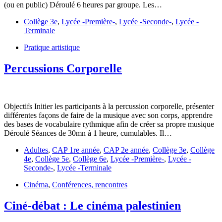
(ou en public) Déroulé 6 heures par groupe. Les…
Collège 3e
,
Lycée -Première-
,
Lycée -Seconde-
,
Lycée -
Terminale
Pratique artistique
Percussions Corporelle
Objectifs Initier les participants à la percussion corporelle, présenter
différentes façons de faire de la musique avec son corps, apprendre
des bases de vocabulaire rythmique afin de créer sa propre musique
Déroulé Séances de 30mn à 1 heure, cumulables. Il…
Adultes
,
CAP 1re année
,
CAP 2e année
,
Collège 3e
,
Collège
4e
,
Collège 5e
,
Collège 6e
,
Lycée -Première-
,
Lycée -
Seconde-
,
Lycée -Terminale
Cinéma
,
Conférences, rencontres
Ciné-débat : Le cinéma palestinien