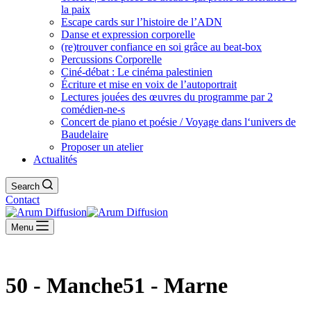
la paix
Escape cards sur l’histoire de l’ADN
Danse et expression corporelle
(re)trouver confiance en soi grâce au beat-box
Percussions Corporelle
Ciné-débat : Le cinéma palestinien
Écriture et mise en voix de l’autoportrait
Lectures jouées des œuvres du programme par 2
comédien-ne-s
Concert de piano et poésie / Voyage dans l‘univers de
Baudelaire
Proposer un atelier
Actualités
Search
Contact
Menu
50 - Manche51 - Marne