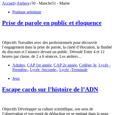
Accueil
Ateliers
50 - Manche51 - Marne
Pratique artistique
Prise de parole en public et éloquence
Objectifs Travailler avec des professionnels pour découvrir
l’engagement dans la prise de parole, la clarté d’élocution, la fluidité
du discours et l’aisance devant un public. Déroulé Entre 4 et 12
heures par classe, de 2 a 6 séances. Les ateliers…
Adultes
,
CAP 1re année
,
CAP 2e année
,
Collège 3e
,
Lycée -
Première-
,
Lycée -Seconde-
,
Lycée -Terminale
Jeux
Escape cards sur l’histoire de l’ADN
Objectifs Développer sa culture scientifique, son sens de
l’observation et son esprit de déduction en se mettant dans la peau