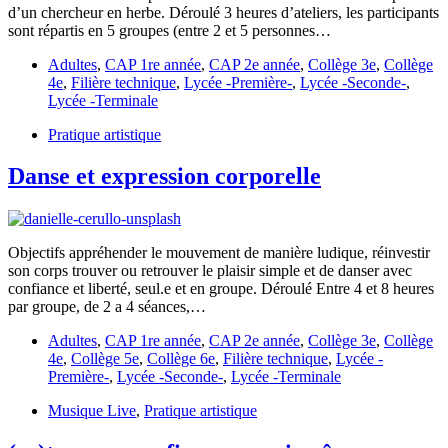
d’un chercheur en herbe. Déroulé 3 heures d’ateliers, les participants
sont répartis en 5 groupes (entre 2 et 5 personnes…
Adultes
,
CAP 1re année
,
CAP 2e année
,
Collège 3e
,
Collège
4e
,
Filière technique
,
Lycée -Première-
,
Lycée -Seconde-
,
Lycée -Terminale
Pratique artistique
Danse et expression corporelle
Objectifs appréhender le mouvement de manière ludique, réinvestir
son corps trouver ou retrouver le plaisir simple et de danser avec
confiance et liberté, seul.e et en groupe. Déroulé Entre 4 et 8 heures
par groupe, de 2 a 4 séances,…
Adultes
,
CAP 1re année
,
CAP 2e année
,
Collège 3e
,
Collège
4e
,
Collège 5e
,
Collège 6e
,
Filière technique
,
Lycée -
Première-
,
Lycée -Seconde-
,
Lycée -Terminale
Musique Live
,
Pratique artistique