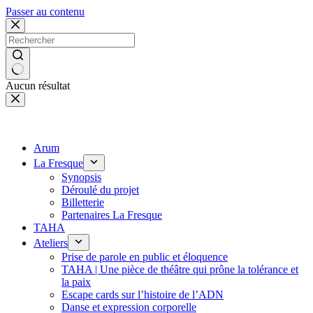
Panneau de gestion des cookies
Passer au contenu
Aucun résultat
Arum
La Fresque
Synopsis
Déroulé du projet
Billetterie
Partenaires La Fresque
TAHA
Ateliers
Prise de parole en public et éloquence
TAHA | Une pièce de théâtre qui prône la tolérance et
la paix
Escape cards sur l’histoire de l’ADN
Danse et expression corporelle