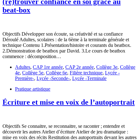
(re)trouver confiance en soi grâce au
beat-box
Objectifs Développer son écoute, sa créativité et sa confiance
Déroulé Adultes, scolaires : de la 6ème à la terminale générale et
technique Contenu 1.Présentation/histoire et courants du beatbox.
2.Démonstration de beatbox par David. 3.Le cours de beatbox
commence : décomposition…
Adultes
,
CAP 1re année
,
CAP 2e année
,
Collège 3e
,
Collège
4e
,
Collège 5e
,
Collège 6e
,
Filière technique
,
Lycée -
Première-
,
Lycée -Seconde-
,
Lycée -Terminale
Pratique artistique
Écriture et mise en voix de l’autoportrait
Objectifs Se connaitre, se reconnaitre, se raconter ; entendre et
découvrir les autres Atelier d’écriture Atelier de jeu dramatique :
mise en voix des récits Restitution des autoportraits devant les autres