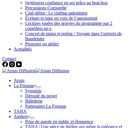
(re)trouver confiance en soi grâce au beat-box
Percussions Corporelle
Ciné-débat : Le cinéma palestinien
Écriture et mise en voix de l’autoportrait
Lectures jouées des œuvres du programme par 2
comédien-ne-s
Concert de piano et poésie / Voyage dans l‘univers de
Baudelaire
Proposer un atelier
Actualités
Contact
Arum
La Fresque
Synopsis
Déroulé du projet
Billetterie
Partenaires La Fresque
TAHA
Ateliers
Prise de parole en public et éloquence
TAHA | Une pièce de théâtre qui prône la tolérance et