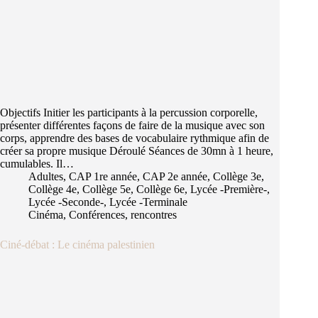
Objectifs Initier les participants à la percussion corporelle,
présenter différentes façons de faire de la musique avec son
corps, apprendre des bases de vocabulaire rythmique afin de
créer sa propre musique Déroulé Séances de 30mn à 1 heure,
cumulables. Il…
Adultes
,
CAP 1re année
,
CAP 2e année
,
Collège 3e
,
Collège 4e
,
Collège 5e
,
Collège 6e
,
Lycée -Première-
,
Lycée -Seconde-
,
Lycée -Terminale
Cinéma
,
Conférences, rencontres
Ciné-débat : Le cinéma palestinien