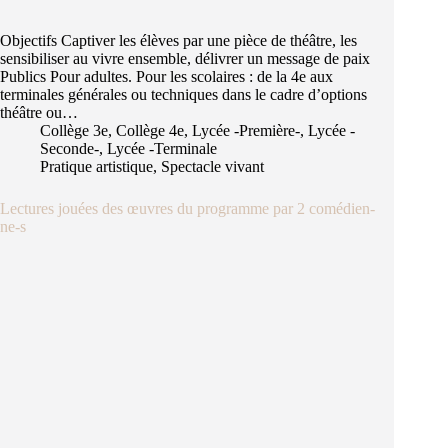
Objectifs Captiver les élèves par une pièce de théâtre, les
sensibiliser au vivre ensemble, délivrer un message de paix
Publics Pour adultes. Pour les scolaires : de la 4e aux
terminales générales ou techniques dans le cadre d’options
théâtre ou…
Collège 3e
,
Collège 4e
,
Lycée -Première-
,
Lycée -
Seconde-
,
Lycée -Terminale
Pratique artistique
,
Spectacle vivant
Lectures jouées des œuvres du programme par 2 comédien-
ne-s