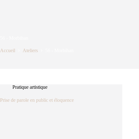
56 - Morbihan
Accueil
Ateliers
56 - Morbihan
Pratique artistique
Prise de parole en public et éloquence