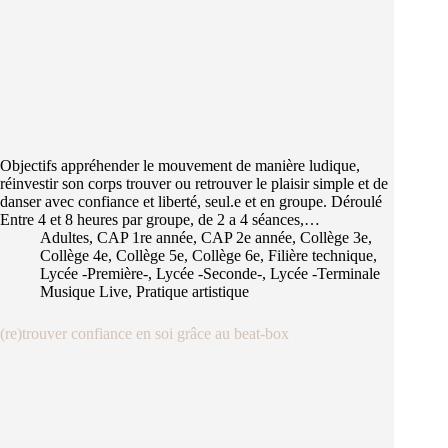
Objectifs appréhender le mouvement de manière ludique,
réinvestir son corps trouver ou retrouver le plaisir simple et de
danser avec confiance et liberté, seul.e et en groupe. Déroulé
Entre 4 et 8 heures par groupe, de 2 a 4 séances,…
Adultes
,
CAP 1re année
,
CAP 2e année
,
Collège 3e
,
Collège 4e
,
Collège 5e
,
Collège 6e
,
Filière technique
,
Lycée -Première-
,
Lycée -Seconde-
,
Lycée -Terminale
Musique Live
,
Pratique artistique
(re)trouver confiance en soi grâce au beat-box