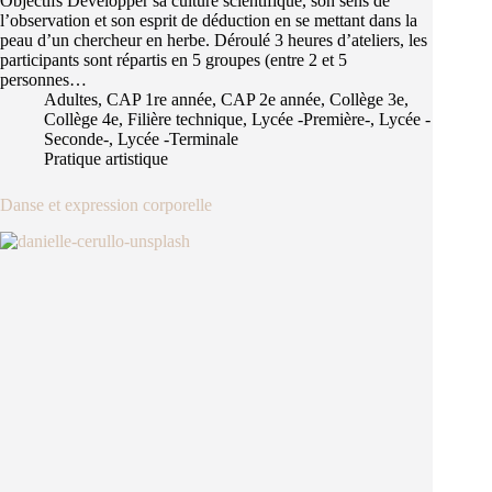
Objectifs Développer sa culture scientifique, son sens de
l’observation et son esprit de déduction en se mettant dans la
peau d’un chercheur en herbe. Déroulé 3 heures d’ateliers, les
participants sont répartis en 5 groupes (entre 2 et 5
personnes…
Adultes
,
CAP 1re année
,
CAP 2e année
,
Collège 3e
,
Collège 4e
,
Filière technique
,
Lycée -Première-
,
Lycée -
Seconde-
,
Lycée -Terminale
Pratique artistique
Danse et expression corporelle