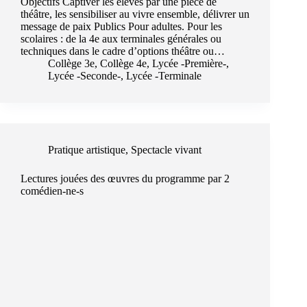
Objectifs Captiver les élèves par une pièce de
théâtre, les sensibiliser au vivre ensemble, délivrer un
message de paix Publics Pour adultes. Pour les
scolaires : de la 4e aux terminales générales ou
techniques dans le cadre d’options théâtre ou…
Collège 3e
,
Collège 4e
,
Lycée -Première-
,
Lycée -Seconde-
,
Lycée -Terminale
Pratique artistique
,
Spectacle vivant
Lectures jouées des œuvres du programme par 2
comédien-ne-s