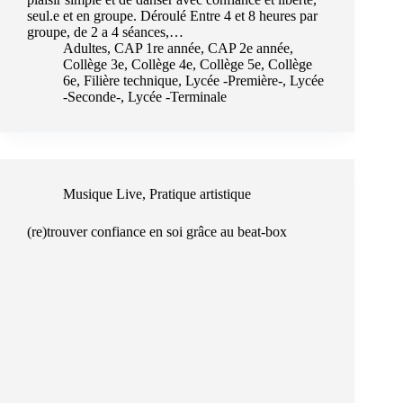
seul.e et en groupe. Déroulé Entre 4 et 8 heures par
groupe, de 2 a 4 séances,…
Adultes
,
CAP 1re année
,
CAP 2e année
,
Collège 3e
,
Collège 4e
,
Collège 5e
,
Collège
6e
,
Filière technique
,
Lycée -Première-
,
Lycée
-Seconde-
,
Lycée -Terminale
Musique Live
,
Pratique artistique
(re)trouver confiance en soi grâce au beat-box