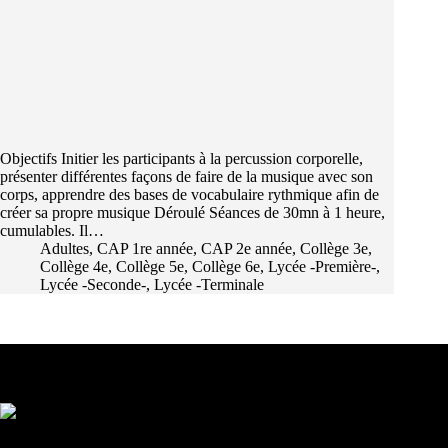
Objectifs Initier les participants à la percussion corporelle,
présenter différentes façons de faire de la musique avec son
corps, apprendre des bases de vocabulaire rythmique afin de
créer sa propre musique Déroulé Séances de 30mn à 1 heure,
cumulables. Il…
Adultes
,
CAP 1re année
,
CAP 2e année
,
Collège 3e
,
Collège 4e
,
Collège 5e
,
Collège 6e
,
Lycée -Première-
,
Lycée -Seconde-
,
Lycée -Terminale
Les partenaires d'Arum et de La Fresque
Contactez-nous