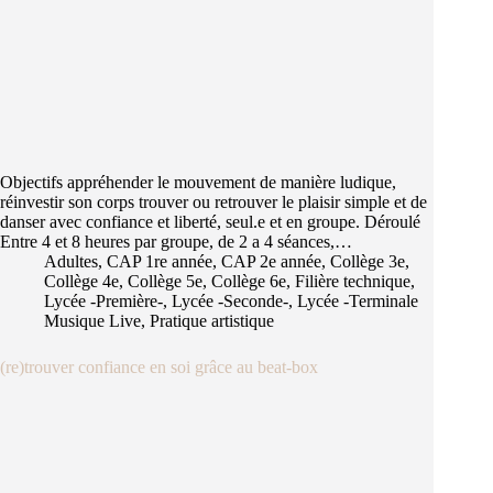
Objectifs appréhender le mouvement de manière ludique,
réinvestir son corps trouver ou retrouver le plaisir simple et de
danser avec confiance et liberté, seul.e et en groupe. Déroulé
Entre 4 et 8 heures par groupe, de 2 a 4 séances,…
Adultes
,
CAP 1re année
,
CAP 2e année
,
Collège 3e
,
Collège 4e
,
Collège 5e
,
Collège 6e
,
Filière technique
,
Lycée -Première-
,
Lycée -Seconde-
,
Lycée -Terminale
Musique Live
,
Pratique artistique
(re)trouver confiance en soi grâce au beat-box