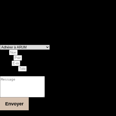
Vous souhaitez adhérer à notre association, proposer ou
réserver un atelier ?
Vous êtes programmateur et voulez programmer une
représentation de nos spectacles ?
Laissez-nous un message via le formulaire ci-dessous et nous
nous ferons un plaisir de vous répondre dans les plus brefs
délais.
Vous souhaitez
Nom
Prénom
E-mail
Téléphone
Message
Envoyer
Plus d'informations