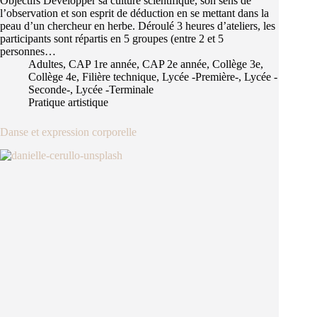
Objectifs Développer sa culture scientifique, son sens de
l’observation et son esprit de déduction en se mettant dans la
peau d’un chercheur en herbe. Déroulé 3 heures d’ateliers, les
participants sont répartis en 5 groupes (entre 2 et 5
personnes…
Adultes
,
CAP 1re année
,
CAP 2e année
,
Collège 3e
,
Collège 4e
,
Filière technique
,
Lycée -Première-
,
Lycée -
Seconde-
,
Lycée -Terminale
Pratique artistique
Danse et expression corporelle