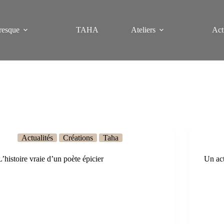
resque
TAHA
Ateliers
Act
Actualités
Créations
Taha
L’histoire vraie d’un poète épicier
Un act