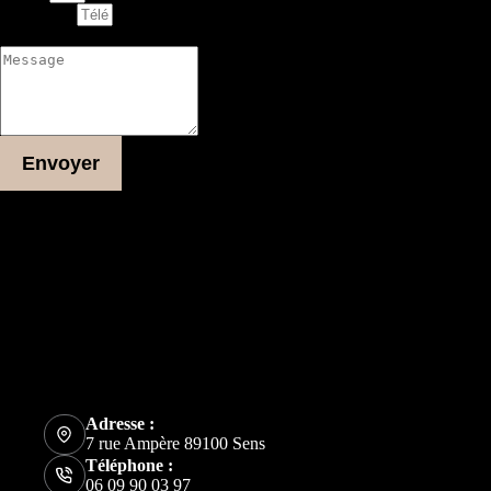
Téléphone
Message
Envoyer
Plus d'informations
Adresse
7 rue Ampère
89100 Sens
Adresse e-mail
arum89100@gmail.com
Téléphone
06 09 90 03 97
Adresse :
7 rue Ampère 89100 Sens
Téléphone :
06 09 90 03 97