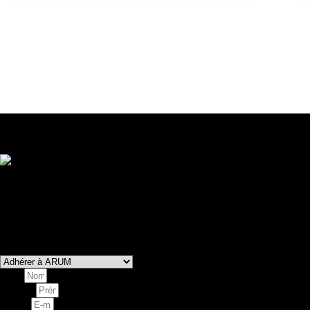
Les partenaires d'Arum et de La Fresque
Contactez-nous
Vous souhaitez adhérer à notre association, proposer ou réserver un atel
Vous êtes programmateur et voulez programmer une représentation de n
Laissez-nous un message via le formulaire ci-dessous et nous nous feron
Vous souhaitez
Nom
Prénom
E-mail