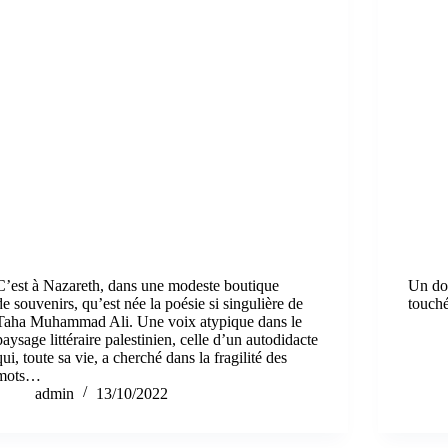
C’est à Nazareth, dans une modeste boutique
Un do
de souvenirs, qu’est née la poésie si singulière de
touché
Taha Muhammad Ali. Une voix atypique dans le
paysage littéraire palestinien, celle d’un autodidacte
qui, toute sa vie, a cherché dans la fragilité des
mots…
admin
13/10/2022