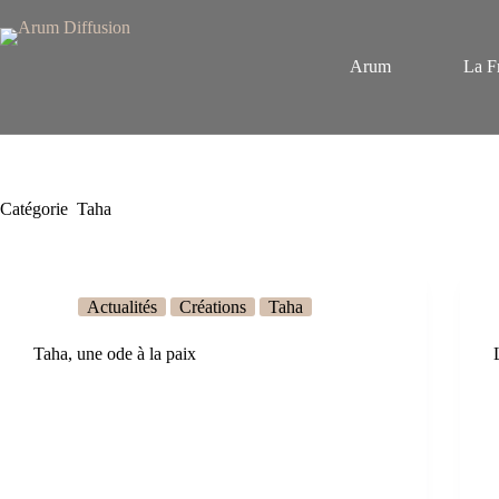
Passer
Panneau de gestion des cookies
au
contenu
Arum
La F
Catégorie
Taha
Actualités
Créations
Taha
Taha, une ode à la paix